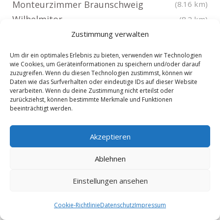
Monteurzimmer Braunschweig
(8.16 km)
Wilhelmitor
(8.2 km)
Monteurzimmer Braunschweig Wolfsburg
Zustimmung verwalten
Monteurzimmer Braunschweig
(8.25 km)
Um dir ein optimales Erlebnis zu bieten, verwenden wir Technologien
Kralenriede
(8.28 km)
wie Cookies, um Geräteinformationen zu speichern und/oder darauf
zuzugreifen. Wenn du diesen Technologien zustimmst, können wir
Monteurzimmer Braunschweig Wabe
Daten wie das Surfverhalten oder eindeutige IDs auf dieser Website
verarbeiten. Wenn du deine Zustimmung nicht erteilst oder
Schunter
(8.28 km)
zurückziehst, können bestimmte Merkmale und Funktionen
Monteurzimmer Dahlum
beeinträchtigt werden.
(8.5 km)
Monteurzimmer Roklum
(8.54 km)
Akzeptieren
Monteurzimmer Braunschweig Kirchberg
Monteurzimmer Braunschweig
(8.57 km)
Ablehnen
Querum
(8.6 km)
Einstellungen ansehen
Monteurzimmer Braunschweig Broitzem
Monteurzimmer Börßum
(8.75 km)
(8.8 km)
Cookie-Richtlinie
Datenschutz
Impressum
Monteurzimmer Braunschweig Geitelde