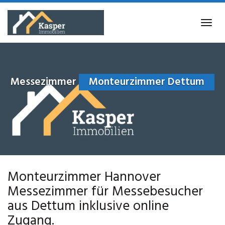
Skip
to
Tog
main
navi
content
Messezimmer
Monteurzimmer Dettum
Monteurzimmer Hannover
Messezimmer für Messebesucher
aus Dettum inklusive online
Zugang.