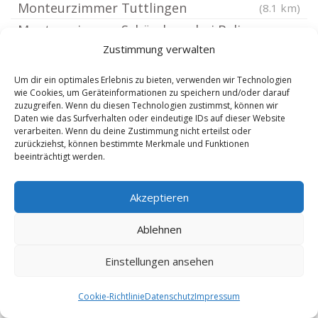
Monteurzimmer Tuttlingen
(8.1 km)
Monteurzimmer Schömberg bei Balingen
Zustimmung verwalten
Monteurzimmer Fridingen an der
(8.39 km)
Donau
(8.43 km)
Um dir ein optimales Erlebnis zu bieten, verwenden wir Technologien
wie Cookies, um Geräteinformationen zu speichern und/oder darauf
Monteurzimmer Talheim Kreis Tuttlingen
zuzugreifen. Wenn du diesen Technologien zustimmst, können wir
Monteurzimmer Beuron
(8.43 km)
(8.55 km)
Daten wie das Surfverhalten oder eindeutige IDs auf dieser Website
verarbeiten. Wenn du deine Zustimmung nicht erteilst oder
Monteurzimmer Zimmern unter der Burg
zurückziehst, können bestimmte Merkmale und Funktionen
beeinträchtigt werden.
Monteurzimmer Dotternhausen
(8.93 km)
Monteurzimmer Deißlingen Neckar
(9.21 km)
Akzeptieren
Monteurzimmer Dormettingen
(9.3 km)
(9.34 km)
Monteurzimmer Dautmergen
(9.49 km)
Ablehnen
Monteurzimmer Meßstetten
(9.6 km)
Einstellungen ansehen
Monteurzimmer Rottweil
(9.63 km)
Monteurzimmer Dietingen bei Rottweil
Cookie-Richtlinie
Datenschutz
Impressum
Monteurzimmer Schwenningen Baden
(9.78 km)