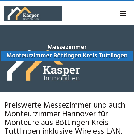
Skip
to
Tog
main
navi
content
Messezimmer
Monteurzimmer Böttingen Kreis Tuttlingen
Preiswerte Messezimmer und auch
Monteurzimmer Hannover für
Monteure aus Böttingen Kreis
Tuttlingen inklusive Wireless LAN.