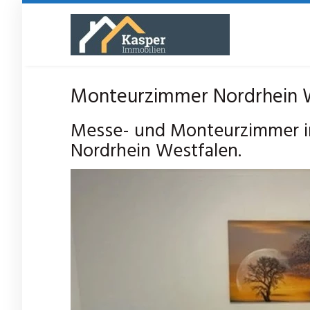
Skip
to
main
content
Monteurzimmer Nordrhein W
Messe- und Monteurzimmer in
Nordrhein Westfalen.