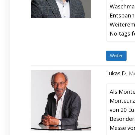
Waschmas
Entspannu
Weiterem
No tags f
Weiter
Lukas D.
Mo
Als Monte
Monteurzi
von 20 Eu
Besonders
Messe von