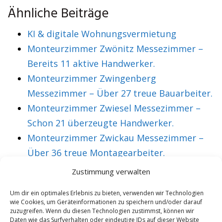
Ähnliche Beiträge
KI & digitale Wohnungsvermietung
Monteurzimmer Zwönitz Messezimmer –
Bereits 11 aktive Handwerker.
Monteurzimmer Zwingenberg
Messezimmer – Über 27 treue Bauarbeiter.
Monteurzimmer Zwiesel Messezimmer –
Schon 21 überzeugte Handwerker.
Monteurzimmer Zwickau Messezimmer –
Über 36 treue Montagearbeiter.
Zustimmung verwalten
VORHERIGER ARTIKEL
NÄCHSTER ARTIKEL
Um dir ein optimales Erlebnis zu bieten, verwenden wir Technologien
wie Cookies, um Geräteinformationen zu speichern und/oder darauf
Monteurzimmer
Monteurzimmer
zuzugreifen. Wenn du diesen Technologien zustimmst, können wir
Sinzig
Soest Messezimmer
Daten wie das Surfverhalten oder eindeutige IDs auf dieser Website