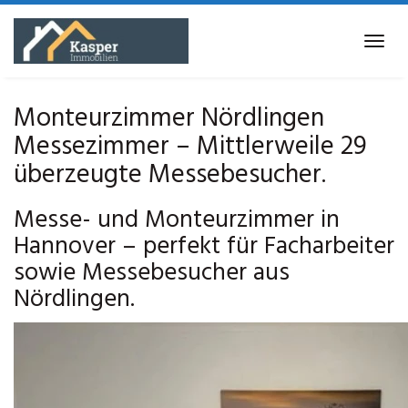
Skip
to
Tog
main
navi
content
Monteurzimmer Nördlingen
Messezimmer – Mittlerweile 29
überzeugte Messebesucher.
Messe- und Monteurzimmer in
Hannover – perfekt für Facharbeiter
sowie Messebesucher aus
Nördlingen.