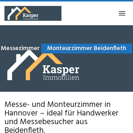
Skip
to
Tog
main
navi
content
Messezimmer
Monteurzimmer Beidenfleth
Messe- und Monteurzimmer in
Hannover – ideal für Handwerker
und Messebesucher aus
Beidenfleth.