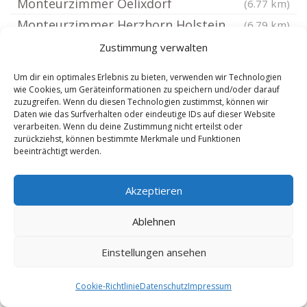
Monteurzimmer Oelixdorf
(6.77 km)
Monteurzimmer Herzhorn Holstein
(6.79 km)
Monteurzimmer Huje
(6.88 km)
Zustimmung verwalten
Monteurzimmer Sommerland
(7.02 km)
Um dir ein optimales Erlebnis zu bieten, verwenden wir Technologien
Monteurzimmer Landscheide bei Sankt
wie Cookies, um Geräteinformationen zu speichern und/oder darauf
zuzugreifen. Wenn du diesen Technologien zustimmst, können wir
Margarethen
(7.21 km)
Daten wie das Surfverhalten oder eindeutige IDs auf dieser Website
verarbeiten. Wenn du deine Zustimmung nicht erteilst oder
Monteurzimmer Rethwisch bei Lägerdorf
zurückziehst, können bestimmte Merkmale und Funktionen
Monteurzimmer Ottenbüttel
(7.27 km)
(7.58 km)
beeinträchtigt werden.
Monteurzimmer Vaalermoor
(7.67 km)
Akzeptieren
Monteurzimmer Nutteln Holstein
(7.76 km)
Monteurzimmer Büttel Westholstein
(7.78 km)
Ablehnen
Monteurzimmer Kronsmoor bei Westermoor
Einstellungen ansehen
Monteurzimmer Kaaks
(7.84 km)
(8.04 km)
Monteurzimmer Ecklak
(8.08 km)
Cookie-Richtlinie
Datenschutz
Impressum
Monteurzimmer Kollmoor bei Itzehoe
(8.13 km)