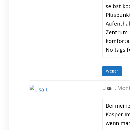
selbst ko
Pluspunkt
Aufenthal
Zentrum m
komfortab
No tags f
Weiter
Lisa I.
Mont
Bei meine
Kasper Im
wenn man 