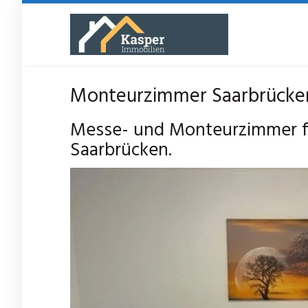
Skip
to
main
content
Monteurzimmer Saarbrücken
Messe- und Monteurzimmer fü
Saarbrücken.