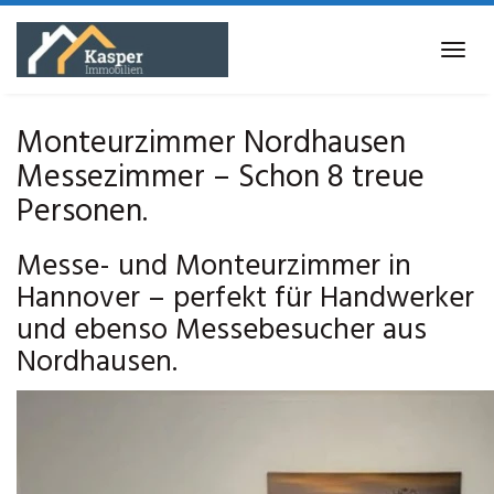
Skip
to
Tog
main
navi
content
Monteurzimmer Nordhausen
Messezimmer – Schon 8 treue
Personen.
Messe- und Monteurzimmer in
Hannover – perfekt für Handwerker
und ebenso Messebesucher aus
Nordhausen.