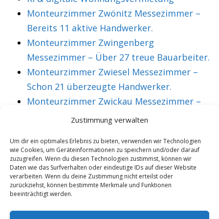
Monteurzimmer Zwönitz Messezimmer –
Bereits 11 aktive Handwerker.
Monteurzimmer Zwingenberg
Messezimmer – Über 27 treue Bauarbeiter.
Monteurzimmer Zwiesel Messezimmer –
Schon 21 überzeugte Handwerker.
Monteurzimmer Zwickau Messezimmer –
Über 36 treue Montagearbeiter.
Zustimmung verwalten
Um dir ein optimales Erlebnis zu bieten, verwenden wir Technologien
wie Cookies, um Geräteinformationen zu speichern und/oder darauf
VORHERIGER ARTIKEL
NÄCHSTER ARTIKEL
zuzugreifen. Wenn du diesen Technologien zustimmst, können wir
Monteurzimmer
Monteurzimmer
Daten wie das Surfverhalten oder eindeutige IDs auf dieser Website
verarbeiten. Wenn du deine Zustimmung nicht erteilst oder
Nordfriesland
Nordhessen
zurückziehst, können bestimmte Merkmale und Funktionen
beeinträchtigt werden.
Messezimmer –
Messezimmer –
Mehr als 39 treue
Mehr als 39 treue