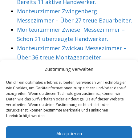
Bereits 11 aktive Handwerker.
Monteurzimmer Zwingenberg
Messezimmer – Über 27 treue Bauarbeiter.
Monteurzimmer Zwiesel Messezimmer –
Schon 21 überzeugte Handwerker.
Monteurzimmer Zwickau Messezimmer –
Über 36 treue Montagearbeiter.
Zustimmung verwalten
VORHERIGER ARTIKEL
NÄCHSTER ARTIKEL
Um dir ein optimales Erlebnis zu bieten, verwenden wir Technologien
wie Cookies, um Geräteinformationen zu speichern und/oder darauf
Monteurzimmer
Monteurzimmer
zuzugreifen. Wenn du diesen Technologien zustimmst, können wir
Nienburg
Niesky
Daten wie das Surfverhalten oder eindeutige IDs auf dieser Website
verarbeiten. Wenn du deine Zustimmung nicht erteilst oder
Messezimmer –
Messezimmer –
zurückziehst, können bestimmte Merkmale und Funktionen
beeinträchtigt werden.
Mehr als 46 aktive
Mittlerweile 14
Messebesucher.
überzeugte
Akzeptieren
Montagearbeiter.