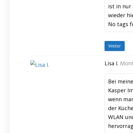
ist in nu
wieder hi
No tags f
Weiter
Lisa I.
Mont
Bei meine
Kasper Im
wenn man 
der Küche
WLAN und 
hervorrag