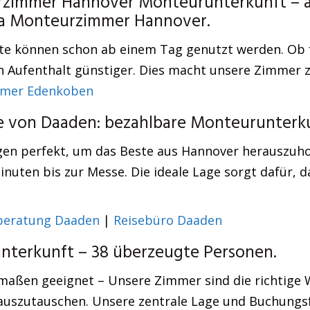
zimmer Hannover Monteurunterkunft – äu
ma Monteurzimmer Hannover.
e können schon ab einem Tag genutzt werden. Ob f
 Aufenthalt günstiger. Dies macht unsere Zimmer z
mer Edenkoben
he von Daaden: bezahlbare Monteurunterk
gen perfekt, um das Beste aus Hannover herauszuho
nuten bis zur Messe. Die ideale Lage sorgt dafür, da
beratung Daaden
|
Reisebüro Daaden
terkunft – 38 überzeugte Personen.
maßen geeignet – Unsere Zimmer sind die richtige
 auszutauschen. Unsere zentrale Lage und Buchungsf