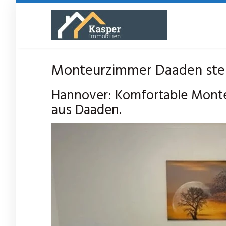
Skip
to
main
content
Monteurzimmer Daaden steht
Hannover: Komfortable Mont
aus Daaden.