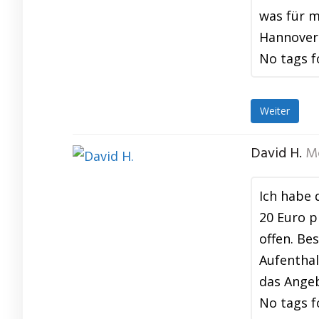
was für m
Hannover 
No tags f
Weiter
David H.
M
Ich habe 
20 Euro p
offen. Be
Aufenthal
das Angeb
No tags f