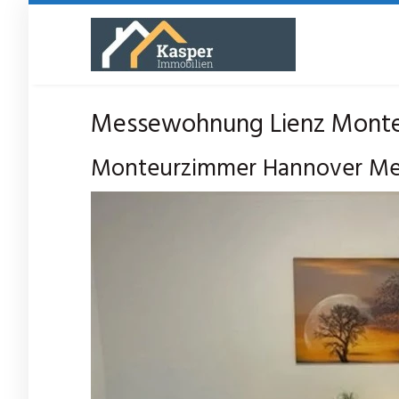
Skip
to
main
content
Messewohnung Lienz Monteu
Monteurzimmer Hannover Messe