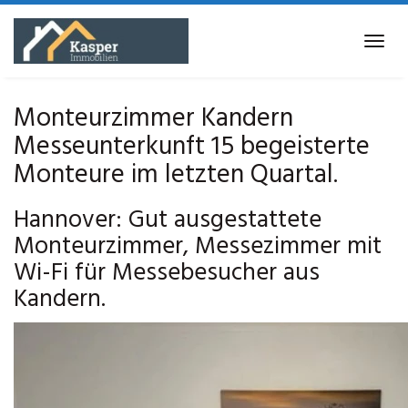
Skip
to
Tog
main
navi
content
Monteurzimmer Kandern
Messeunterkunft 15 begeisterte
Monteure im letzten Quartal.
Hannover: Gut ausgestattete
Monteurzimmer, Messezimmer mit
Wi-Fi für Messebesucher aus
Kandern.