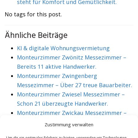
steht für Komfort und Gemütlichkeit.
No tags for this post.
Ähnliche Beiträge
KI & digitale Wohnungsvermietung
Monteurzimmer Zwönitz Messezimmer –
Bereits 11 aktive Handwerker.
Monteurzimmer Zwingenberg
Messezimmer – Über 27 treue Bauarbeiter.
Monteurzimmer Zwiesel Messezimmer –
Schon 21 überzeugte Handwerker.
Monteurzimmer Zwickau Messezimmer –
Über 36 treue Montagearbeiter.
Zustimmung verwalten
Um dir ein optimales Erlebnis zu bieten, verwenden wir Technologien