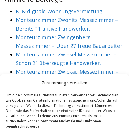
KI & digitale Wohnungsvermietung
Monteurzimmer Zwönitz Messezimmer –
Bereits 11 aktive Handwerker.
Monteurzimmer Zwingenberg
Messezimmer – Über 27 treue Bauarbeiter.
Monteurzimmer Zwiesel Messezimmer –
Schon 21 überzeugte Handwerker.
Monteurzimmer Zwickau Messezimmer –
Über 36 treue Montagearbeiter.
Zustimmung verwalten
Um dir ein optimales Erlebnis zu bieten, verwenden wir Technologien
wie Cookies, um Geräteinformationen zu speichern und/oder darauf
VORHERIGER ARTIKEL
NÄCHSTER ARTIKEL
zuzugreifen. Wenn du diesen Technologien zustimmst, können wir
Monteurzimmer
Monteurzimmer
Daten wie das Surfverhalten oder eindeutige IDs auf dieser Website
verarbeiten. Wenn du deine Zustimmung nicht erteilst oder
Hofgeismar
Hohen Neuendorf
zurückziehst, können bestimmte Merkmale und Funktionen
beeinträchtigt werden.
Messezimmer –
Messezimmer –