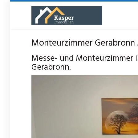
Skip
to
main
content
Monteurzimmer Gerabronn 
Messe- und Monteurzimmer in
Gerabronn.