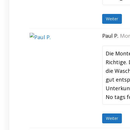
Weiter
Paul P.
Mon
Die Mont
Richtige.
die Wasch
gut entsp
Unterkun
No tags f
Weiter