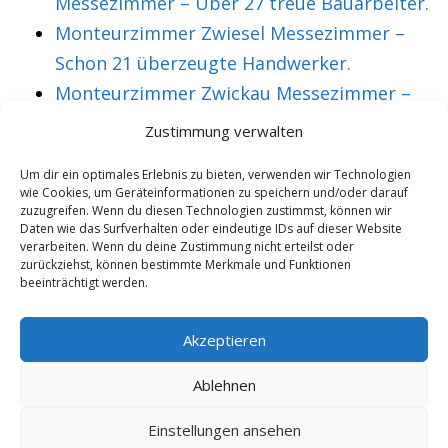
Messezimmer – Über 27 treue Bauarbeiter.
Monteurzimmer Zwiesel Messezimmer –
Schon 21 überzeugte Handwerker.
Monteurzimmer Zwickau Messezimmer –
Über 36 treue Montagearbeiter.
Zustimmung verwalten
Um dir ein optimales Erlebnis zu bieten, verwenden wir Technologien
wie Cookies, um Geräteinformationen zu speichern und/oder darauf
VORHERIGER ARTIKEL
NÄCHSTER ARTIKEL
zuzugreifen. Wenn du diesen Technologien zustimmst, können wir
Monteurzimmer
Messezimmer Bad
Daten wie das Surfverhalten oder eindeutige IDs auf dieser Website
verarbeiten. Wenn du deine Zustimmung nicht erteilst oder
Hannover für
Elster
zurückziehst, können bestimmte Merkmale und Funktionen
beeinträchtigt werden.
Bauarbeiter aus Bad
Monteurzimmer
Dürrenberg
inklusive Küche &
Akzeptieren
W-Lan.
Ablehnen
Einstellungen ansehen
Copyright 2025/26 - Wohnung mieten |
Rohrexperten
|
Online