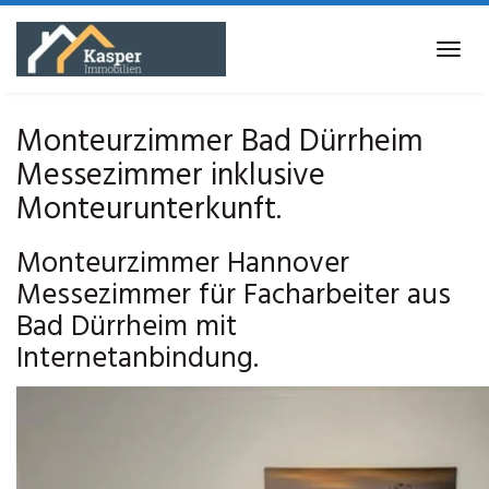
Skip
to
Tog
main
navi
content
Monteurzimmer Bad Dürrheim
Messezimmer inklusive
Monteurunterkunft.
Monteurzimmer Hannover
Messezimmer für Facharbeiter aus
Bad Dürrheim mit
Internetanbindung.