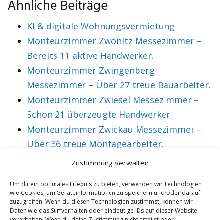
Ähnliche Beiträge
KI & digitale Wohnungsvermietung
Monteurzimmer Zwönitz Messezimmer –
Bereits 11 aktive Handwerker.
Monteurzimmer Zwingenberg
Messezimmer – Über 27 treue Bauarbeiter.
Monteurzimmer Zwiesel Messezimmer –
Schon 21 überzeugte Handwerker.
Monteurzimmer Zwickau Messezimmer –
Über 36 treue Montagearbeiter.
Zustimmung verwalten
VORHERIGER ARTIKEL
NÄCHSTER ARTIKEL
Um dir ein optimales Erlebnis zu bieten, verwenden wir Technologien
wie Cookies, um Geräteinformationen zu speichern und/oder darauf
Monteurzimmer
Monteurzimmer
zuzugreifen. Wenn du diesen Technologien zustimmst, können wir
Gaggenau
Gallneukirchen
Daten wie das Surfverhalten oder eindeutige IDs auf dieser Website
verarbeiten. Wenn du deine Zustimmung nicht erteilst oder