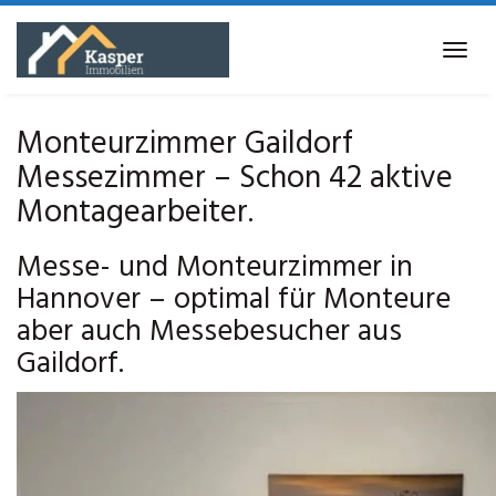
Skip
to
Tog
main
navi
content
Monteurzimmer Gaildorf
Messezimmer – Schon 42 aktive
Montagearbeiter.
Messe- und Monteurzimmer in
Hannover – optimal für Monteure
aber auch Messebesucher aus
Gaildorf.