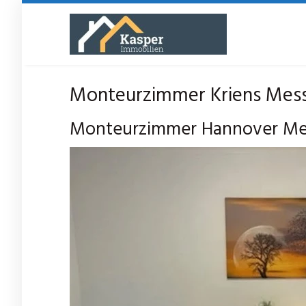
Skip
to
main
content
Monteurzimmer Kriens Mess
Monteurzimmer Hannover Messe