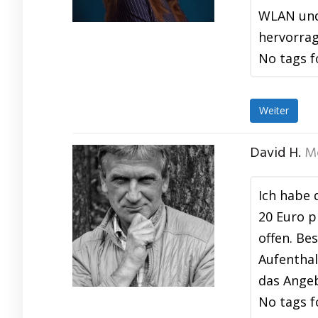
WLAN und 
hervorrag
No tags f
Weiter
David H.
M
Ich habe 
20 Euro p
offen. Be
Aufenthal
das Angeb
No tags f