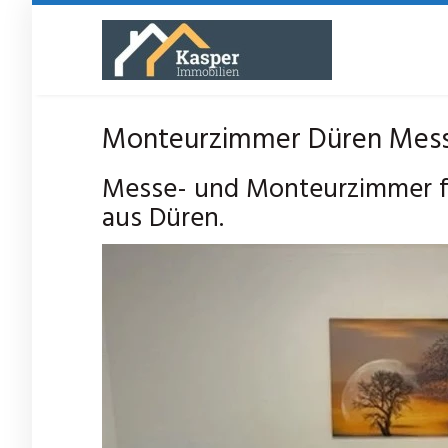
Skip
to
main
content
Monteurzimmer Düren Messe
Messe- und Monteurzimmer f
aus Düren.