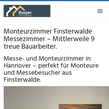
Skip
to
Tog
main
navi
content
Monteurzimmer Finsterwalde
Messezimmer – Mittlerweile 9
treue Bauarbeiter.
Messe- und Monteurzimmer in
Hannover – perfekt für Monteure
und Messebesucher aus
Finsterwalde.