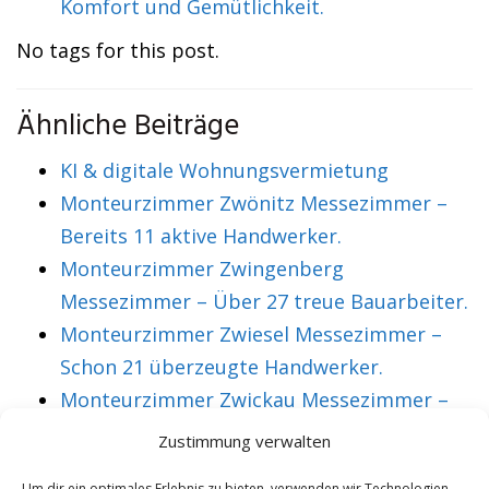
Komfort und Gemütlichkeit.
No tags for this post.
Ähnliche Beiträge
KI & digitale Wohnungsvermietung
Monteurzimmer Zwönitz Messezimmer –
Bereits 11 aktive Handwerker.
Monteurzimmer Zwingenberg
Messezimmer – Über 27 treue Bauarbeiter.
Monteurzimmer Zwiesel Messezimmer –
Schon 21 überzeugte Handwerker.
Monteurzimmer Zwickau Messezimmer –
Über 36 treue Montagearbeiter.
Zustimmung verwalten
Um dir ein optimales Erlebnis zu bieten, verwenden wir Technologien