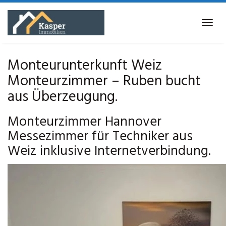
Skip
to
Tog
main
navi
content
Monteurunterkunft Weiz
Monteurzimmer – Ruben bucht
aus Überzeugung.
Monteurzimmer Hannover
Messezimmer für Techniker aus
Weiz inklusive Internetverbindung.