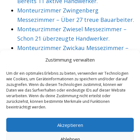
Bereits 11 aktive Handwerker.
Monteurzimmer Zwingenberg
Messezimmer – Über 27 treue Bauarbeiter.
Monteurzimmer Zwiesel Messezimmer –
Schon 21 überzeugte Handwerker.
Monteurzimmer Zwickau Messezimmer –
Über 36 treue Montagearbeiter.
Zustimmung verwalten
Um dir ein optimales Erlebnis zu bieten, verwenden wir Technologien
wie Cookies, um Geräteinformationen zu speichern und/oder darauf
VORHERIGER ARTIKEL
NÄCHSTER ARTIKEL
zuzugreifen. Wenn du diesen Technologien zustimmst, können wir
Monteurzimmer
Messezimmer
Daten wie das Surfverhalten oder eindeutige IDs auf dieser Website
verarbeiten. Wenn du deine Zustimmung nicht erteilst oder
Dornbirn
Dornhan
zurückziehst, können bestimmte Merkmale und Funktionen
beeinträchtigt werden.
Messezimmer –
Monteurzimmer –
Über 35 treue
preiswert und auch
Akzeptieren
Messebesucher.
komfortabel.
Ablehnen