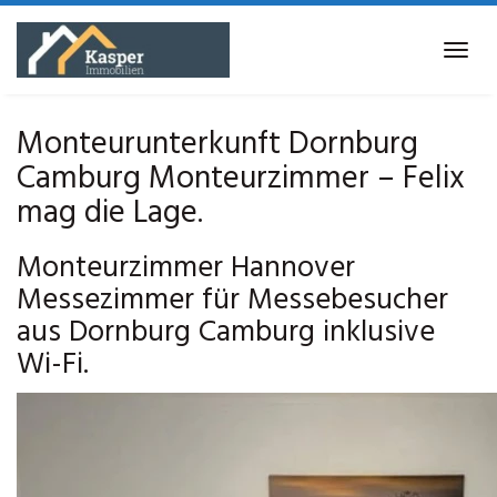
Skip
to
Tog
main
navi
content
Monteurunterkunft Dornburg
Camburg Monteurzimmer – Felix
mag die Lage.
Monteurzimmer Hannover
Messezimmer für Messebesucher
aus Dornburg Camburg inklusive
Wi-Fi.