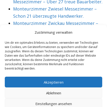
Messezimmer – Über 27 treue Bauarbeiter.
Monteurzimmer Zwiesel Messezimmer –
Schon 21 überzeugte Handwerker.
Monteurzimmer Zwickau Messezimmer –
Über 36 treue Montagearbeiter.
Zustimmung verwalten
Um dir ein optimales Erlebnis zu bieten, verwenden wir Technologien
wie Cookies, um Geräteinformationen zu speichern und/oder darauf
VORHERIGER ARTIKEL
NÄCHSTER ARTIKEL
zuzugreifen. Wenn du diesen Technologien zustimmst, können wir
Monteurzimmer
Messezimmer
Daten wie das Surfverhalten oder eindeutige IDs auf dieser Website
verarbeiten. Wenn du deine Zustimmung nicht erteilst oder
Deutsch Wagram
Dieburg
zurückziehst, können bestimmte Merkmale und Funktionen
beeinträchtigt werden.
Messezimmer –
Monteurzimmer –
Über 17 aktive
sehr preiswert und
Akzeptieren
Gäste.
komfortabel.
Ablehnen
Einstellungen ansehen
Copyright 2025/26 - Wohnung mieten |
Rohrexperten
|
Online