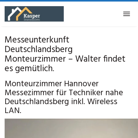
Skip
to
Tog
main
navi
content
Messeunterkunft
Deutschlandsberg
Monteurzimmer – Walter findet
es gemütlich.
Monteurzimmer Hannover
Messezimmer für Techniker nahe
Deutschlandsberg inkl. Wireless
LAN.