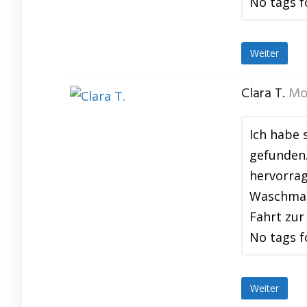
No tags f
Weiter
Clara T.
Mo
Ich habe 
gefunden
hervorrag
Waschmasc
Fahrt zur
No tags f
Weiter