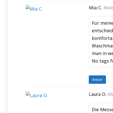
Mia C.
Mon
Für meine
entschied
komfortab
Waschmasc
man in we
No tags f
Weiter
Laura O.
Mo
Die Messe