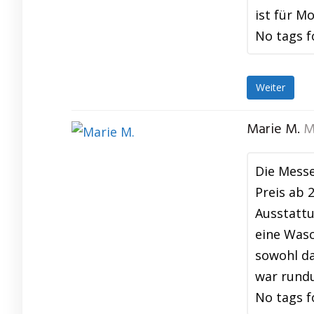
ist für M
No tags f
Weiter
Marie M.
M
Die Messe
Preis ab 
Ausstattu
eine Wasc
sowohl da
war rund
No tags f