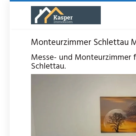
Skip
to
main
content
Monteurzimmer Schlettau M
Messe- und Monteurzimmer fü
Schlettau.