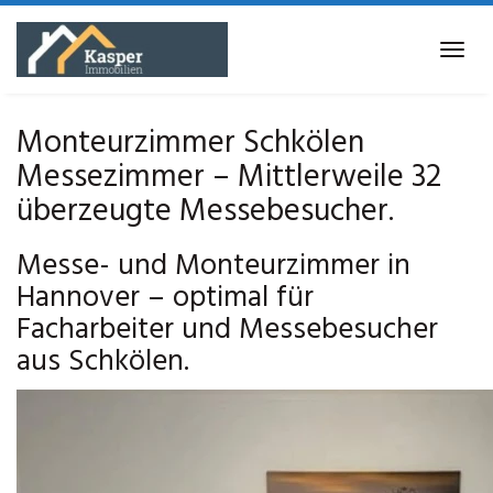
Skip
to
Tog
main
navi
content
Monteurzimmer Schkölen
Messezimmer – Mittlerweile 32
überzeugte Messebesucher.
Messe- und Monteurzimmer in
Hannover – optimal für
Facharbeiter und Messebesucher
aus Schkölen.