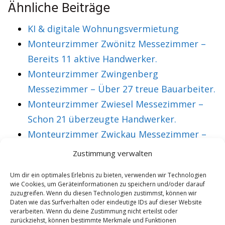
Ähnliche Beiträge
KI & digitale Wohnungsvermietung
Monteurzimmer Zwönitz Messezimmer –
Bereits 11 aktive Handwerker.
Monteurzimmer Zwingenberg
Messezimmer – Über 27 treue Bauarbeiter.
Monteurzimmer Zwiesel Messezimmer –
Schon 21 überzeugte Handwerker.
Monteurzimmer Zwickau Messezimmer –
Über 36 treue Montagearbeiter.
Zustimmung verwalten
Um dir ein optimales Erlebnis zu bieten, verwenden wir Technologien
wie Cookies, um Geräteinformationen zu speichern und/oder darauf
VORHERIGER ARTIKEL
NÄCHSTER ARTIKEL
zuzugreifen. Wenn du diesen Technologien zustimmst, können wir
Monteurzimmer
Monteurzimmer
Daten wie das Surfverhalten oder eindeutige IDs auf dieser Website
verarbeiten. Wenn du deine Zustimmung nicht erteilst oder
Rhinow
Rich Messezimmer –
zurückziehst, können bestimmte Merkmale und Funktionen