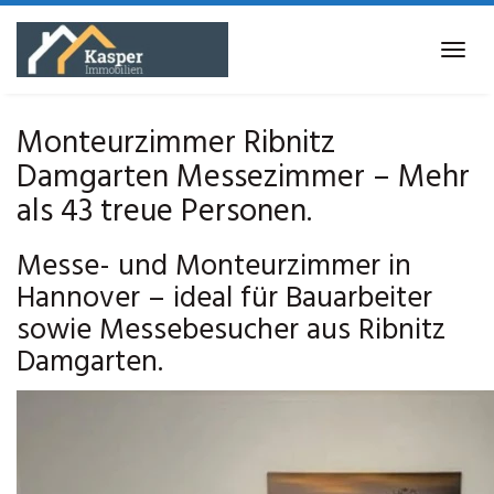
Skip
to
Tog
main
navi
content
Monteurzimmer Ribnitz
Damgarten Messezimmer – Mehr
als 43 treue Personen.
Messe- und Monteurzimmer in
Hannover – ideal für Bauarbeiter
sowie Messebesucher aus Ribnitz
Damgarten.