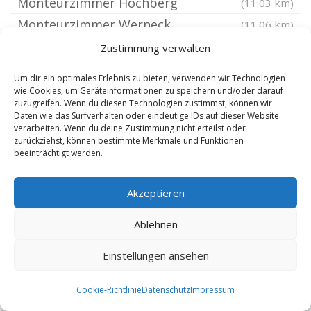
Monteurzimmer Höchberg
(11.03 km)
Monteurzimmer Werneck
(11.06 km)
Monteurzimmer Karbach Unterfranken
Zustimmung verwalten
Monteurzimmer Würzburg
(11.09 km)
(11.2 km)
Um dir ein optimales Erlebnis zu bieten, verwenden wir Technologien
Monteurzimmer Neuendorf Main
(11.23 km)
wie Cookies, um Geräteinformationen zu speichern und/oder darauf
zuzugreifen. Wenn du diesen Technologien zustimmst, können wir
Monteurzimmer Würzburg Steinbachtal
Daten wie das Surfverhalten oder eindeutige IDs auf dieser Website
verarbeiten. Wenn du deine Zustimmung nicht erteilst oder
Monteurzimmer Fuchsstadt
(11.27 km)
zurückziehst, können bestimmte Merkmale und Funktionen
Unterfranken
(11.39 km)
beeinträchtigt werden.
Monteurzimmer Würzburg Sanderau
(11.46 km)
Akzeptieren
Monteurzimmer Uettingen
(11.7 km)
Monteurzimmer Würzburg Frauenland
Ablehnen
Monteurzimmer Remlingen
(11.7 km)
Einstellungen ansehen
Unterfranken
(12.01 km)
Monteurzimmer Waigolshausen
(12.19 km)
Cookie-Richtlinie
Datenschutz
Impressum
Monteurzimmer Hammelburg
(12.19 km)