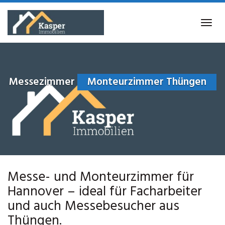
Skip
to
Tog
main
navi
content
Messezimmer
Monteurzimmer Thüngen
Messe- und Monteurzimmer für
Hannover – ideal für Facharbeiter
und auch Messebesucher aus
Thüngen.