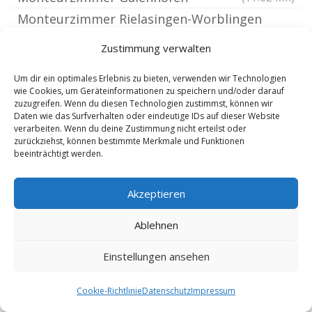
Monteurzimmer Rielasingen-Worblingen
Monteurzimmer Frickingen Baden
(11.72 km)
Zustimmung verwalten
Monteurzimmer Fridingen an der
(11.82 km)
Um dir ein optimales Erlebnis zu bieten, verwenden wir Technologien
Donau
(12.15 km)
wie Cookies, um Geräteinformationen zu speichern und/oder darauf
Monteurzimmer Konstanz Pfullendorf
zuzugreifen. Wenn du diesen Technologien zustimmst, können wir
Daten wie das Surfverhalten oder eindeutige IDs auf dieser Website
Monteurzimmer Hilzingen
(12.25 km)
(12.26 km)
verarbeiten. Wenn du deine Zustimmung nicht erteilst oder
zurückziehst, können bestimmte Merkmale und Funktionen
Monteurzimmer Pfullendorf Baden
(12.29 km)
beeinträchtigt werden.
Monteurzimmer Tuttlingen
(13.06 km)
Monteurzimmer Salem Baden
(13.2 km)
Akzeptieren
Monteurzimmer Uhldingen-Mühlhofen
Ablehnen
Monteurzimmer Gottmadingen
(13.5 km)
Monteurzimmer Öhningen Bodensee
(13.5 km)
Einstellungen ansehen
Monteurzimmer Leibertingen
(13.78 km)
Cookie-Richtlinie
Datenschutz
Impressum
Monteurzimmer Konstanz
(13.82 km)