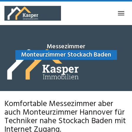
Skip
to
Tog
main
navi
content
Messezimmer
Monteurzimmer Stockach Baden
Komfortable Messezimmer aber
auch Monteurzimmer Hannover für
Techniker nahe Stockach Baden mit
Internet Zugang.