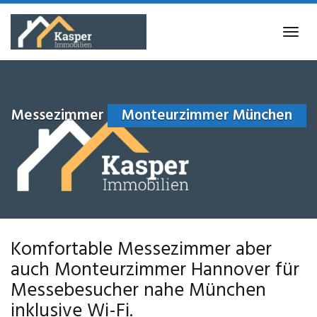
Skip
to
Tog
main
navi
content
Messezimmer
Monteurzimmer München
Komfortable Messezimmer aber
auch Monteurzimmer Hannover für
Messebesucher nahe München
inklusive Wi-Fi.