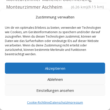
Monteurzimmer Aschheim
(6.15 km)
(6.26 km)
Monteurzimmer München Allach
(6.38 km)
Zustimmung verwalten
Monteurzimmer Neuried Kreis München
Um dir ein optimales Erlebnis zu bieten, verwenden wir Technologien
Monteurzimmer Neubiberg
(6.39 km)
(6.52 km)
wie Cookies, um Geräteinformationen zu speichern und/oder darauf
zuzugreifen. Wenn du diesen Technologien zustimmst, können wir
Monteurzimmer München Untermenzing
Daten wie das Surfverhalten oder eindeutige IDs auf dieser Website
Monteurzimmer München Hadern
(6.64 km)
verarbeiten. Wenn du deine Zustimmung nicht erteilst oder
zurückziehst, können bestimmte Merkmale und Funktionen
Monteurzimmer München Forstenried
(6.67 km)
beeinträchtigt werden.
Monteurzimmer München
(6.78 km)
Feldmoching
(6.84 km)
Akzeptieren
Monteurzimmer München Aubing
(6.91 km)
Ablehnen
Monteurzimmer Feldkirchen Kreis München
Monteurzimmer München Hasenbergl
(6.92 km)
Einstellungen ansehen
Monteurzimmer Oberschleißheim
(6.95 km)
Cookie-Richtlinie
Datenschutz
Impressum
Monteurzimmer Gräfelfing
(6.95 km)
(7.05 km)