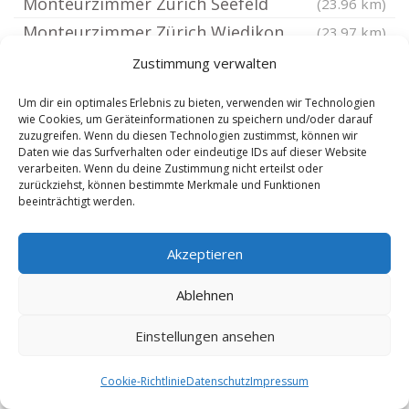
Monteurzimmer Zürich Seefeld
(23.96 km)
Monteurzimmer Zürich Wiedikon
(23.97 km)
Monteurzimmer Zürich Enge
(24.13 km)
Zustimmung verwalten
Monteurzimmer Zürich Alt Wiedikon
(24.13 km)
Um dir ein optimales Erlebnis zu bieten, verwenden wir Technologien
Monteurzimmer Zürich Riesbach
(24.14 km)
wie Cookies, um Geräteinformationen zu speichern und/oder darauf
zuzugreifen. Wenn du diesen Technologien zustimmst, können wir
Monteurzimmer Zürich Weinegg
(24.33 km)
Daten wie das Surfverhalten oder eindeutige IDs auf dieser Website
verarbeiten. Wenn du deine Zustimmung nicht erteilst oder
Monteurzimmer Zürich Sihlfeld
(24.34 km)
zurückziehst, können bestimmte Merkmale und Funktionen
Monteurzimmer Zürich Hirslanden
(24.52 km)
beeinträchtigt werden.
Monteurzimmer Pfäffikon
(24.55 km)
Akzeptieren
Monteurzimmer Zürich Mühlebach
(24.65 km)
Monteurzimmer Zürich Aussersihl
(24.66 km)
Ablehnen
Monteurzimmer Stäfa
(24.67 km)
Einstellungen ansehen
Monteurzimmer Zofingen
(24.83 km)
Monteurzimmer Zürich Hottingen
(24.83 km)
Cookie-Richtlinie
Datenschutz
Impressum
Monteurzimmer Zürich Lindenhof
(24.84 km)