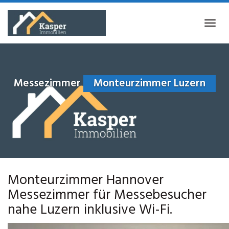
Skip
to
Tog
main
navi
content
Messezimmer
Monteurzimmer Luzern
Monteurzimmer Hannover
Messezimmer für Messebesucher
nahe Luzern inklusive Wi-Fi.