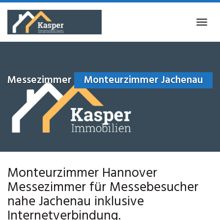
Skip
to
Tog
main
navi
content
Messezimmer
Monteurzimmer Jachenau
Monteurzimmer Hannover
Messezimmer für Messebesucher
nahe Jachenau inklusive
Internetverbindung.