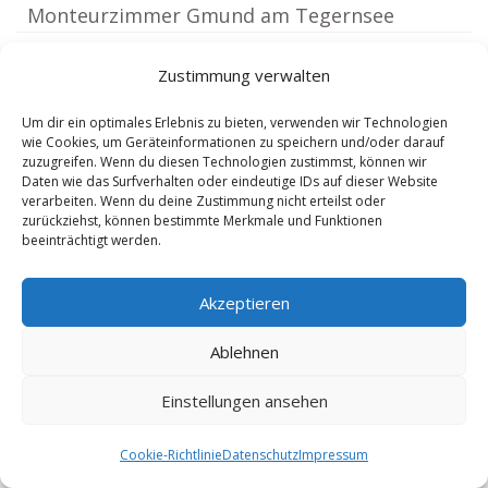
Monteurzimmer Gmund am Tegernsee
Monteurzimmer Tegernsee
(17.39 km)
(17.49 km)
Zustimmung verwalten
Monteurzimmer Bad Kohlgrub
(18.43 km)
Monteurzimmer Eurasburg bei
Um dir ein optimales Erlebnis zu bieten, verwenden wir Technologien
wie Cookies, um Geräteinformationen zu speichern und/oder darauf
Wolfratshausen
(18.49 km)
zuzugreifen. Wenn du diesen Technologien zustimmst, können wir
Monteurzimmer Geretsried
Daten wie das Surfverhalten oder eindeutige IDs auf dieser Website
(18.49 km)
verarbeiten. Wenn du deine Zustimmung nicht erteilst oder
Monteurzimmer Unterammergau
(18.67 km)
zurückziehst, können bestimmte Merkmale und Funktionen
beeinträchtigt werden.
Monteurzimmer Bad Bayersoien
(18.75 km)
Monteurzimmer Oberhausen Oberbayern
Akzeptieren
Monteurzimmer Dietramszell
(18.84 km)
Monteurzimmer Saulgrub
(18.93 km)
Ablehnen
(19.19 km)
Monteurzimmer Innsbruck
(19.39 km)
Einstellungen ansehen
Monteurzimmer Bernried Starnberger See
Monteurzimmer Polling
(19.44 km)
(20.46 km)
Cookie-Richtlinie
Datenschutz
Impressum
Monteurzimmer Weilheim in Oberbayern