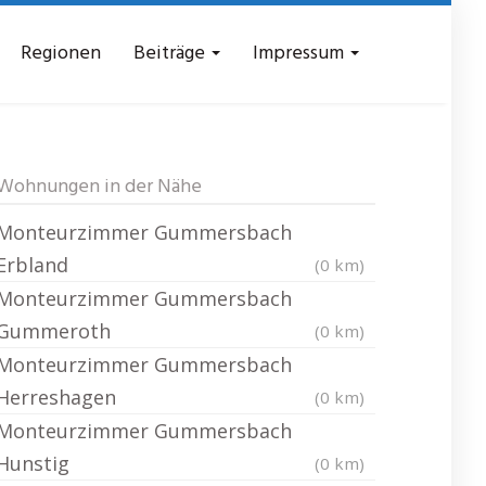
Regionen
Beiträge
Impressum
ersbach Veste
Wohnungen in der Nähe
Monteurzimmer Gummersbach
Erbland
(0 km)
Monteurzimmer Gummersbach
Gummeroth
(0 km)
Monteurzimmer Gummersbach
Herreshagen
(0 km)
Monteurzimmer Gummersbach
Hunstig
(0 km)