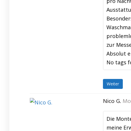
pro Nacht
Ausstattu
Besonders
Waschmasc
problemlo
zur Messe
Absolut 
No tags f
Weiter
Nico G.
Mo
Die Mont
meine Erw