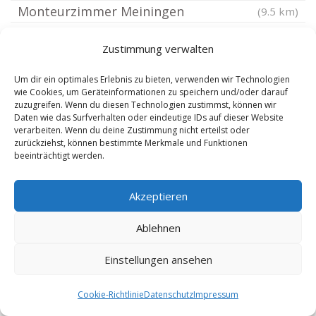
Monteurzimmer Meiningen
(9.5 km)
Monteurzimmer Untermaßfeld
(9.57 km)
Zustimmung verwalten
Monteurzimmer Frauenwald
(9.8 km)
Monteurzimmer Wölfershausen bei
Um dir ein optimales Erlebnis zu bieten, verwenden wir Technologien
wie Cookies, um Geräteinformationen zu speichern und/oder darauf
Meiningen
(9.91 km)
zuzugreifen. Wenn du diesen Technologien zustimmst, können wir
Daten wie das Surfverhalten oder eindeutige IDs auf dieser Website
Monteurzimmer Utendorf
(9.91 km)
verarbeiten. Wenn du deine Zustimmung nicht erteilst oder
Monteurzimmer Schmiedefeld am Rennsteig
zurückziehst, können bestimmte Merkmale und Funktionen
beeinträchtigt werden.
Monteurzimmer Westenfeld bei
(9.93 km)
Meiningen
(10.03 km)
Akzeptieren
Monteurzimmer Springstille
(10.22 km)
Monteurzimmer Christes
Ablehnen
(10.42 km)
Monteurzimmer Schleusegrund
(10.42 km)
Einstellungen ansehen
Monteurzimmer Haina bei Meiningen
(10.57 km)
Monteurzimmer Kurort Steinbach-Hallenberg
Cookie-Richtlinie
Datenschutz
Impressum
(10.79 km)