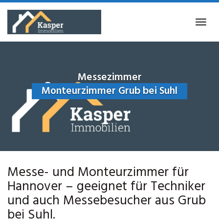
Skip
to
Tog
main
navi
content
Messezimmer
Monteurzimmer Grub bei Suhl
Messe- und Monteurzimmer für
Hannover – geeignet für Techniker
und auch Messebesucher aus Grub
bei Suhl.