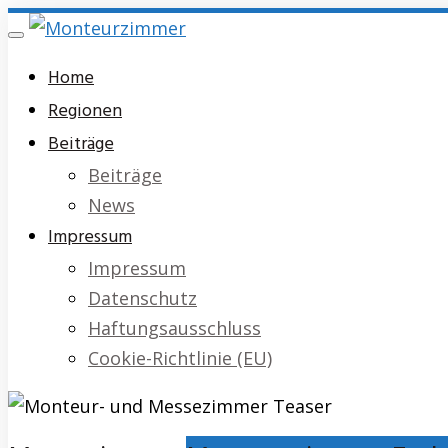
Skip
Toggle
to
navigation
Home
main
Regionen
content
Beiträge
Beiträge
News
Impressum
Impressum
Datenschutz
Haftungsausschluss
Cookie-Richtlinie (EU)