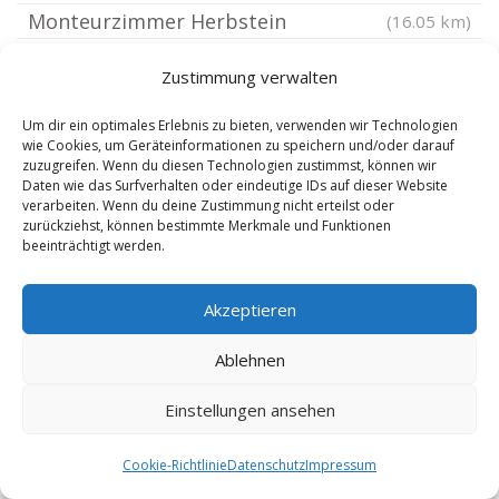
Monteurzimmer Herbstein
(16.05 km)
Monteurzimmer Ehrenberg Rhön
(16.16 km)
Zustimmung verwalten
Monteurzimmer Geroda Unterfranken
Monteurzimmer Schondra
(16.39 km)
(16.67 km)
Um dir ein optimales Erlebnis zu bieten, verwenden wir Technologien
wie Cookies, um Geräteinformationen zu speichern und/oder darauf
Monteurzimmer Sandberg Unterfranken
zuzugreifen. Wenn du diesen Technologien zustimmst, können wir
Daten wie das Surfverhalten oder eindeutige IDs auf dieser Website
Monteurzimmer Lauterbach Hessen
(16.71 km)
verarbeiten. Wenn du deine Zustimmung nicht erteilst oder
Monteurzimmer Frankenheim Rhön
zurückziehst, können bestimmte Merkmale und Funktionen
(16.76 km)
beeinträchtigt werden.
Monteurzimmer Hilders
(17.19 km)
(17.8 km)
Monteurzimmer Oberweid
(18.01 km)
Akzeptieren
Monteurzimmer Tann Rhön
(18.05 km)
Ablehnen
Monteurzimmer Rasdorf bei Hünfeld
(18.36 km)
Monteurzimmer Unterweid
(18.55 km)
Einstellungen ansehen
Monteurzimmer Hausen Rhön
(18.74 km)
Cookie-Richtlinie
Datenschutz
Impressum
Monteurzimmer Obersinn
(18.78 km)