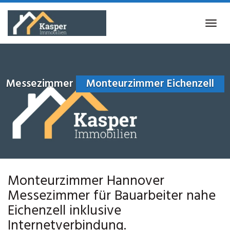
Skip
to
Tog
main
navi
content
Messezimmer
Monteurzimmer Eichenzell
Monteurzimmer Hannover
Messezimmer für Bauarbeiter nahe
Eichenzell inklusive
Internetverbindung.