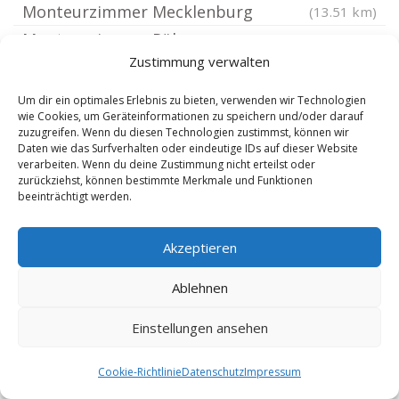
Monteurzimmer Mecklenburg
(13.51 km)
Monteurzimmer Rühn
(13.8 km)
Zustimmung verwalten
Monteurzimmer Rom bei Parchim
(13.8 km)
Monteurzimmer Zepelin
(13.84 km)
Um dir ein optimales Erlebnis zu bieten, verwenden wir Technologien
wie Cookies, um Geräteinformationen zu speichern und/oder darauf
Monteurzimmer Gischow
(13.97 km)
zuzugreifen. Wenn du diesen Technologien zustimmst, können wir
Monteurzimmer Friedrichsruhe bei Parchim
Daten wie das Surfverhalten oder eindeutige IDs auf dieser Website
verarbeiten. Wenn du deine Zustimmung nicht erteilst oder
Monteurzimmer Weitendorf bei
(14.11 km)
zurückziehst, können bestimmte Merkmale und Funktionen
beeinträchtigt werden.
Sternberg
(14.19 km)
Monteurzimmer Lüssow bei Güstrow
(14.23 km)
Akzeptieren
Monteurzimmer Wessin
(14.42 km)
Monteurzimmer Alt Schwerin
(14.71 km)
Ablehnen
Monteurzimmer Baumgarten bei Bützow
Einstellungen ansehen
Monteurzimmer Groß Schwiesow
(14.72 km)
Monteurzimmer Hohen Wangelin
(15.04 km)
Cookie-Richtlinie
Datenschutz
Impressum
Monteurzimmer Plau am See
(15.07 km)