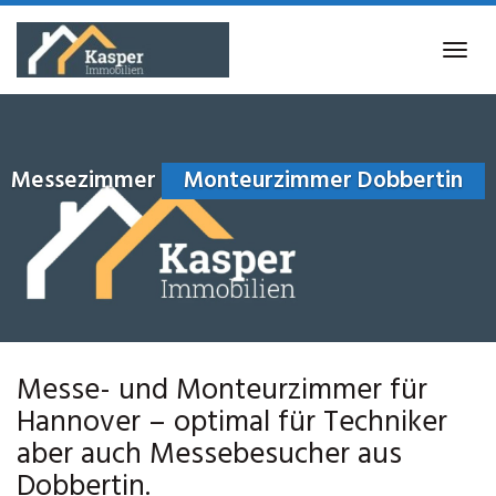
Skip
to
Tog
main
navi
content
Messezimmer
Monteurzimmer Dobbertin
Messe- und Monteurzimmer für
Hannover – optimal für Techniker
aber auch Messebesucher aus
Dobbertin.