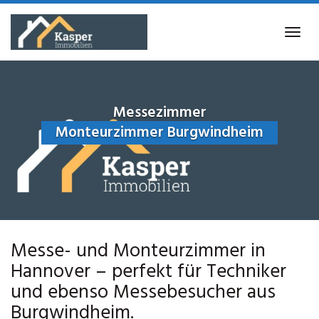
Skip
to
Tog
main
navi
content
Messezimmer
Monteurzimmer Burgwindheim
Messe- und Monteurzimmer in
Hannover – perfekt für Techniker
und ebenso Messebesucher aus
Burgwindheim.