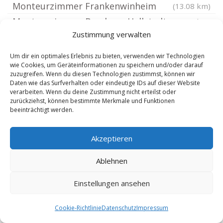
Monteurzimmer Frankenwinheim
(13.08 km)
Monteurzimmer Bamberg Hallstadt
(13.2 km)
Zustimmung verwalten
Monteurzimmer Bamberg St Michael
(13.25 km)
Monteurzimmer Bamberg Neustadt
(13.25 km)
Um dir ein optimales Erlebnis zu bieten, verwenden wir Technologien
wie Cookies, um Geräteinformationen zu speichern und/oder darauf
Monteurzimmer Bamberg
(13.4 km)
zuzugreifen. Wenn du diesen Technologien zustimmst, können wir
Monteurzimmer Ostfranken
(13.4 km)
Daten wie das Surfverhalten oder eindeutige IDs auf dieser Website
verarbeiten. Wenn du deine Zustimmung nicht erteilst oder
Monteurzimmer Dachsbach
(13.43 km)
zurückziehst, können bestimmte Merkmale und Funktionen
beeinträchtigt werden.
Monteurzimmer Breitbrunn Unterfranken
Monteurzimmer Bamberg Klein
(13.43 km)
Akzeptieren
Reuth
(13.43 km)
Monteurzimmer Bamberg St Johannis
Ablehnen
Monteurzimmer Bamberg Mitte
(13.43 km)
Einstellungen ansehen
Monteurzimmer Bamberg Bichl
(13.61 km)
Monteurzimmer Münchsteinach
(13.8 km)
Cookie-Richtlinie
Datenschutz
Impressum
Monteurzimmer Gremsdorf
(13.82 km)
(13.9 km)