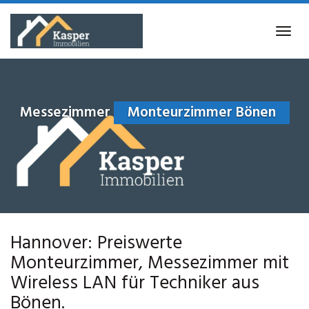
Skip
to
Tog
main
navi
content
Messezimmer
Monteurzimmer Bönen
Hannover: Preiswerte
Monteurzimmer, Messezimmer mit
Wireless LAN für Techniker aus
Bönen.