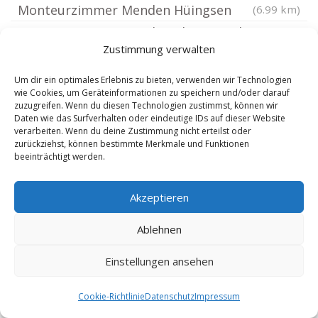
Monteurzimmer Menden Hüingsen
(6.99 km)
Monteurzimmer Menden Platte Heide
(7.1 km)
Zustimmung verwalten
Monteurzimmer Menden Asbeck
(7.11 km)
Monteurzimmer Hamm Norden
(7.21 km)
Um dir ein optimales Erlebnis zu bieten, verwenden wir Technologien
wie Cookies, um Geräteinformationen zu speichern und/oder darauf
Monteurzimmer Werl
(7.24 km)
(7.31 km)
zuzugreifen. Wenn du diesen Technologien zustimmst, können wir
Monteurzimmer Werne
Daten wie das Surfverhalten oder eindeutige IDs auf dieser Website
(7.34 km)
verarbeiten. Wenn du deine Zustimmung nicht erteilst oder
Monteurzimmer Menden Berkenhofskamp
zurückziehst, können bestimmte Merkmale und Funktionen
beeinträchtigt werden.
Monteurzimmer Hamm Braam
(7.41 km)
Heessen
(7.48 km)
Akzeptieren
Monteurzimmer Welver
(8.66 km)
Monteurzimmer Holzwickede
Ablehnen
(8.98 km)
Monteurzimmer Wickede an der Ruhr
(9.14 km)
Einstellungen ansehen
Monteurzimmer Fröndenberg Ruhr
(9.21 km)
Monteurzimmer Lünen Bösperde
(9.58 km)
Cookie-Richtlinie
Datenschutz
Impressum
Monteurzimmer Lünen Mitte
(10.08 km)