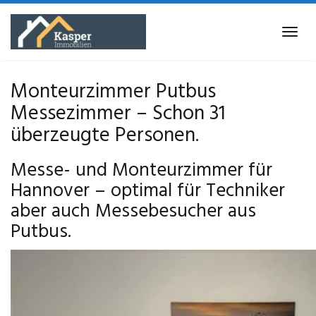
Skip
to
Tog
main
navi
content
Monteurzimmer Putbus
Messezimmer – Schon 31
überzeugte Personen.
Messe- und Monteurzimmer für
Hannover – optimal für Techniker
aber auch Messebesucher aus
Putbus.