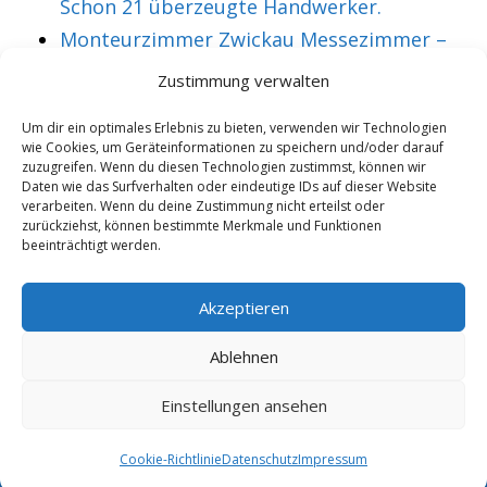
Schon 21 überzeugte Handwerker.
Monteurzimmer Zwickau Messezimmer –
Über 36 treue Montagearbeiter.
Zustimmung verwalten
Um dir ein optimales Erlebnis zu bieten, verwenden wir Technologien
wie Cookies, um Geräteinformationen zu speichern und/oder darauf
VORHERIGER ARTIKEL
NÄCHSTER ARTIKEL
zuzugreifen. Wenn du diesen Technologien zustimmst, können wir
Monteurzimmer
Monteurzimmer
Daten wie das Surfverhalten oder eindeutige IDs auf dieser Website
verarbeiten. Wenn du deine Zustimmung nicht erteilst oder
Purkersdorf
Putlitz
zurückziehst, können bestimmte Merkmale und Funktionen
beeinträchtigt werden.
Messezimmer –
Messezimmer –
Mehr als 11 treue
Bereits 47 aktive
Akzeptieren
Personen.
Facharbeiter.
Ablehnen
Einstellungen ansehen
Copyright 2025/26 - Wohnung mieten |
Rohrexperten
|
Online
Marketing
|
Cookie-Richtlinie
Datenschutz
Impressum
6.8.2026