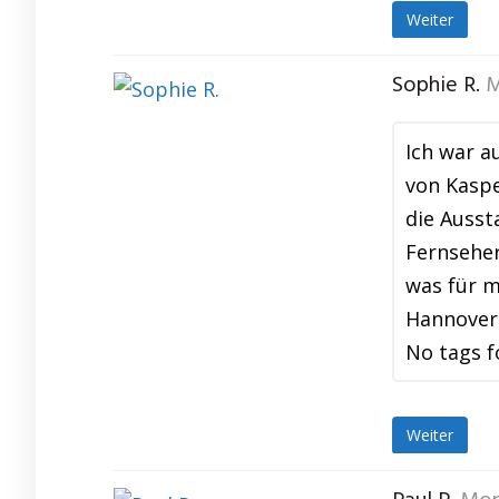
Weiter
Sophie R.
M
Ich war a
von Kaspe
die Auss
Fernseher
was für m
Hannover 
No tags f
Weiter