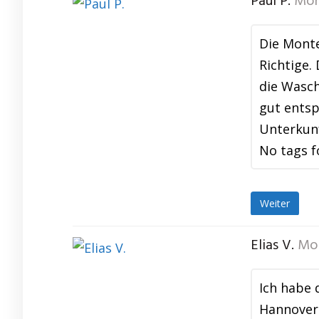
Paul P.
Mon
Die Mont
Richtige.
die Wasch
gut entsp
Unterkun
No tags f
Weiter
Elias V.
Mon
Ich habe 
Hannover 