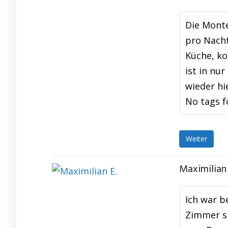
Die Mont
pro Nacht
Küche, ko
ist in nu
wieder hi
No tags f
Weiter
Maximilian 
Ich war b
Zimmer si