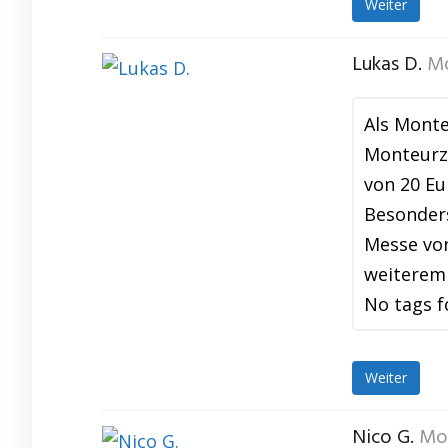
Weiter
Lukas D.
Mo
Als Monte
Monteurzi
von 20 Eu
Besonders
Messe von
weiterem
No tags f
Weiter
Nico G.
Mo