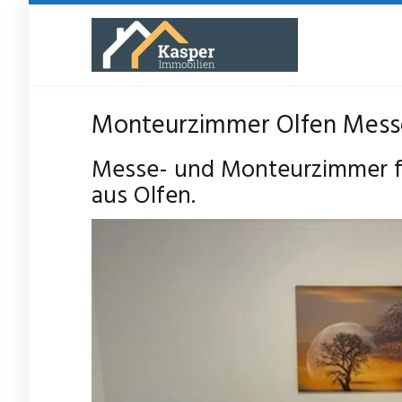
Skip
to
main
content
Monteurzimmer Olfen Messe
Messe- und Monteurzimmer f
aus Olfen.