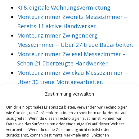
KI & digitale Wohnungsvermietung
Monteurzimmer Zwönitz Messezimmer –
Bereits 11 aktive Handwerker.
Monteurzimmer Zwingenberg
Messezimmer – Über 27 treue Bauarbeiter.
Monteurzimmer Zwiesel Messezimmer –
Schon 21 überzeugte Handwerker.
Monteurzimmer Zwickau Messezimmer –
Über 36 treue Montagearbeiter.
Zustimmung verwalten
VORHERIGER ARTIKEL
NÄCHSTER ARTIKEL
Um dir ein optimales Erlebnis zu bieten, verwenden wir Technologien
wie Cookies, um Geräteinformationen zu speichern und/oder darauf
Monteurzimmer
Monteurzimmer
zuzugreifen. Wenn du diesen Technologien zustimmst, können wir
Oebisfelde
Oelde Messezimmer
Daten wie das Surfverhalten oder eindeutige IDs auf dieser Website
verarbeiten. Wenn du deine Zustimmung nicht erteilst oder
Weferlingen
– Über 47 treue
zurückziehst, können bestimmte Merkmale und Funktionen