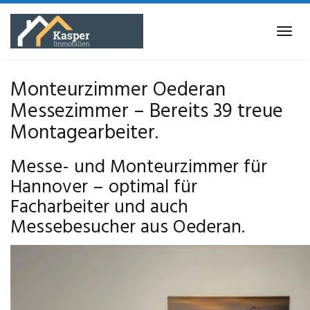
Skip
to
Tog
main
navi
content
Monteurzimmer Oederan
Messezimmer – Bereits 39 treue
Montagearbeiter.
Messe- und Monteurzimmer für
Hannover – optimal für
Facharbeiter und auch
Messebesucher aus Oederan.