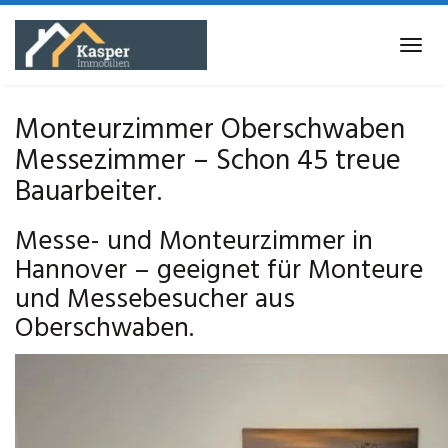
Skip
to
Tog
main
navi
content
Monteurzimmer Oberschwaben
Messezimmer – Schon 45 treue
Bauarbeiter.
Messe- und Monteurzimmer in
Hannover – geeignet für Monteure
und Messebesucher aus
Oberschwaben.