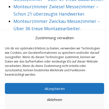
Monteurzimmer Zwiesel Messezimmer –
Schon 21 überzeugte Handwerker.
Monteurzimmer Zwickau Messezimmer –
Über 36 treue Montagearbeiter.
Zustimmung verwalten
VORHERIGER ARTIKEL
NÄCHSTER ARTIKEL
Um dir ein optimales Erlebnis zu bieten, verwenden wir Technologien
wie Cookies, um Geräteinformationen zu speichern und/oder darauf
Monteurzimmer
Monteurzimmer
zuzugreifen. Wenn du diesen Technologien zustimmst, können wir
Oberriexingen
Obertshausen
Daten wie das Surfverhalten oder eindeutige IDs auf dieser Website
verarbeiten. Wenn du deine Zustimmung nicht erteilst oder
Messezimmer –
Messezimmer –
zurückziehst, können bestimmte Merkmale und Funktionen
beeinträchtigt werden.
Mehr als 32
Mittlerweile 28
überzeugte
aktive Monteure.
Akzeptieren
Monteure.
Ablehnen