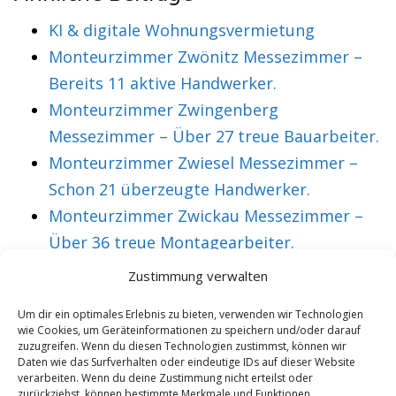
KI & digitale Wohnungsvermietung
Monteurzimmer Zwönitz Messezimmer –
Bereits 11 aktive Handwerker.
Monteurzimmer Zwingenberg
Messezimmer – Über 27 treue Bauarbeiter.
Monteurzimmer Zwiesel Messezimmer –
Schon 21 überzeugte Handwerker.
Monteurzimmer Zwickau Messezimmer –
Über 36 treue Montagearbeiter.
Zustimmung verwalten
VORHERIGER ARTIKEL
NÄCHSTER ARTIKEL
Um dir ein optimales Erlebnis zu bieten, verwenden wir Technologien
wie Cookies, um Geräteinformationen zu speichern und/oder darauf
Monteurzimmer
Monteurzimmer
zuzugreifen. Wenn du diesen Technologien zustimmst, können wir
Oberpfalz
Oberrhein
Daten wie das Surfverhalten oder eindeutige IDs auf dieser Website
verarbeiten. Wenn du deine Zustimmung nicht erteilst oder
Messezimmer –
Messezimmer –
zurückziehst, können bestimmte Merkmale und Funktionen