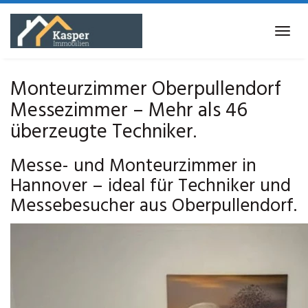
Skip
to
Tog
main
navi
content
Monteurzimmer Oberpullendorf
Messezimmer – Mehr als 46
überzeugte Techniker.
Messe- und Monteurzimmer in
Hannover – ideal für Techniker und
Messebesucher aus Oberpullendorf.