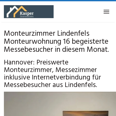
Skip
to
Tog
main
navi
content
Monteurzimmer Lindenfels
Monteurwohnung 16 begeisterte
Messebesucher in diesem Monat.
Hannover: Preiswerte
Monteurzimmer, Messezimmer
inklusive Internetverbindung für
Messebesucher aus Lindenfels.