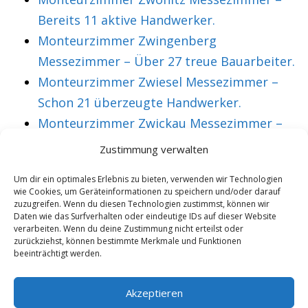
Bereits 11 aktive Handwerker.
Monteurzimmer Zwingenberg
Messezimmer – Über 27 treue Bauarbeiter.
Monteurzimmer Zwiesel Messezimmer –
Schon 21 überzeugte Handwerker.
Monteurzimmer Zwickau Messezimmer –
Über 36 treue Montagearbeiter.
Zustimmung verwalten
Um dir ein optimales Erlebnis zu bieten, verwenden wir Technologien
wie Cookies, um Geräteinformationen zu speichern und/oder darauf
VORHERIGER ARTIKEL
NÄCHSTER ARTIKEL
zuzugreifen. Wenn du diesen Technologien zustimmst, können wir
Messezimmer
Monteurzimmer
Daten wie das Surfverhalten oder eindeutige IDs auf dieser Website
verarbeiten. Wenn du deine Zustimmung nicht erteilst oder
Lindenberg
Hannover für
zurückziehst, können bestimmte Merkmale und Funktionen
beeinträchtigt werden.
Monteurzimmer –
Facharbeiter aus
sehr preiswert und
Lindental
Akzeptieren
komfortabel.