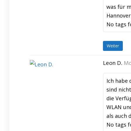
was für m
Hannover 
No tags f
Weiter
Leon D.
Mo
Ich habe 
sind nich
die Verf
WLAN und 
als auch 
No tags f