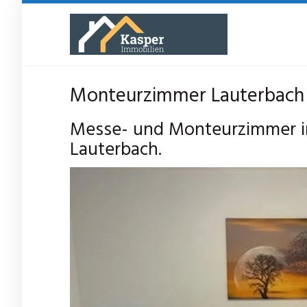
Skip
to
main
content
Monteurzimmer Lauterbach M
Messe- und Monteurzimmer in
Lauterbach.