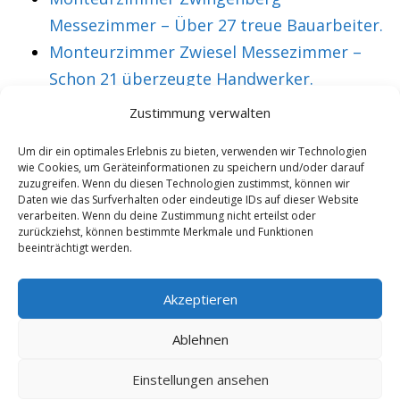
Messezimmer – Über 27 treue Bauarbeiter.
Monteurzimmer Zwiesel Messezimmer –
Schon 21 überzeugte Handwerker.
Monteurzimmer Zwickau Messezimmer –
Zustimmung verwalten
Über 36 treue Montagearbeiter.
Um dir ein optimales Erlebnis zu bieten, verwenden wir Technologien
wie Cookies, um Geräteinformationen zu speichern und/oder darauf
zuzugreifen. Wenn du diesen Technologien zustimmst, können wir
Daten wie das Surfverhalten oder eindeutige IDs auf dieser Website
VORHERIGER ARTIKEL
NÄCHSTER ARTIKEL
verarbeiten. Wenn du deine Zustimmung nicht erteilst oder
Monteurzimmer
Monteurunterkunft
zurückziehst, können bestimmte Merkmale und Funktionen
beeinträchtigt werden.
Lahr steht für
Laim
entspanntes
Monteurzimmer –
Akzeptieren
wohnen.
Paul ist überzeugt.
Ablehnen
Einstellungen ansehen
Copyright 2025/26 - Wohnung mieten |
Rohrexperten
|
Online