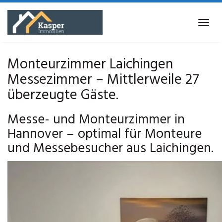
Skip
to
Tog
main
navi
content
Monteurzimmer Laichingen
Messezimmer – Mittlerweile 27
überzeugte Gäste.
Messe- und Monteurzimmer in
Hannover – optimal für Monteure
und Messebesucher aus Laichingen.