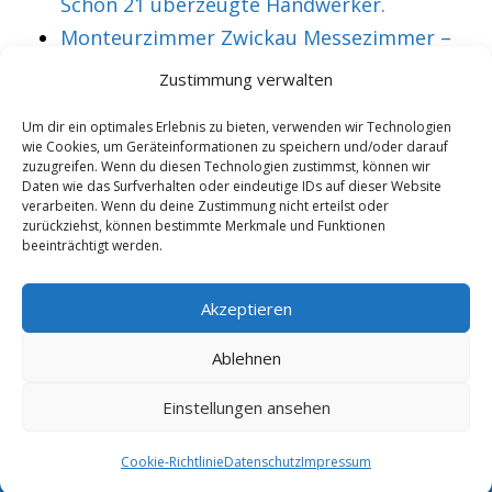
Schon 21 überzeugte Handwerker.
Monteurzimmer Zwickau Messezimmer –
Über 36 treue Montagearbeiter.
Zustimmung verwalten
Um dir ein optimales Erlebnis zu bieten, verwenden wir Technologien
wie Cookies, um Geräteinformationen zu speichern und/oder darauf
VORHERIGER ARTIKEL
NÄCHSTER ARTIKEL
zuzugreifen. Wenn du diesen Technologien zustimmst, können wir
Monteurzimmer
Monteurzimmer
Daten wie das Surfverhalten oder eindeutige IDs auf dieser Website
verarbeiten. Wenn du deine Zustimmung nicht erteilst oder
Groß Gerungs
Groß Umstadt
zurückziehst, können bestimmte Merkmale und Funktionen
beeinträchtigt werden.
Messezimmer –
Messezimmer –
Schon 27
Bereits 26
Akzeptieren
überzeugte Gäste.
überzeugte Gäste.
Ablehnen
Einstellungen ansehen
Copyright 2025/26 - Wohnung mieten |
Rohrexperten
|
Online
Marketing
|
Cookie-Richtlinie
Datenschutz
Impressum
6.8.2026