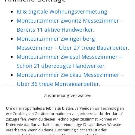
KI & digitale Wohnungsvermietung
Monteurzimmer Zwönitz Messezimmer –
Bereits 11 aktive Handwerker.
Monteurzimmer Zwingenberg
Messezimmer – Über 27 treue Bauarbeiter.
Monteurzimmer Zwiesel Messezimmer –
Schon 21 überzeugte Handwerker.
Monteurzimmer Zwickau Messezimmer –
Über 36 treue Montagearbeiter.
Zustimmung verwalten
VORHERIGER ARTIKEL
NÄCHSTER ARTIKEL
Um dir ein optimales Erlebnis zu bieten, verwenden wir Technologien
wie Cookies, um Geräteinformationen zu speichern und/oder darauf
Monteurzimmer Bad
Monteurzimmer Bad
zuzugreifen. Wenn du diesen Technologien zustimmst, können wir
Rodach
Säckingen
Daten wie das Surfverhalten oder eindeutige IDs auf dieser Website
verarbeiten. Wenn du deine Zustimmung nicht erteilst oder
Messeunterkunft 18
Messezimmer und