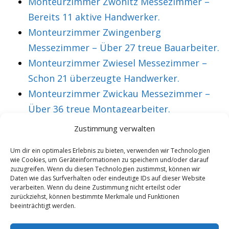
Monteurzimmer Zwönitz Messezimmer –
Bereits 11 aktive Handwerker.
Monteurzimmer Zwingenberg
Messezimmer – Über 27 treue Bauarbeiter.
Monteurzimmer Zwiesel Messezimmer –
Schon 21 überzeugte Handwerker.
Monteurzimmer Zwickau Messezimmer –
Über 36 treue Montagearbeiter.
Zustimmung verwalten
VORHERIGER ARTIKEL
NÄCHSTER ARTIKEL
Um dir ein optimales Erlebnis zu bieten, verwenden wir Technologien
wie Cookies, um Geräteinformationen zu speichern und/oder darauf
Monteurzimmer
Monteurzimmer
zuzugreifen. Wenn du diesen Technologien zustimmst, können wir
Gmünd
Gmunden
Daten wie das Surfverhalten oder eindeutige IDs auf dieser Website
verarbeiten. Wenn du deine Zustimmung nicht erteilst oder
Messezimmer –
Messezimmer –
zurückziehst, können bestimmte Merkmale und Funktionen
beeinträchtigt werden.
Mehr als 21
Über 11 aktive
überzeugte
Monteure.