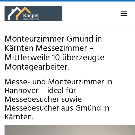
Skip
to
Tog
main
navi
content
Monteurzimmer Gmünd in
Kärnten Messezimmer –
Mittlerweile 10 überzeugte
Montagearbeiter.
Messe- und Monteurzimmer in
Hannover – ideal für
Messebesucher sowie
Messebesucher aus Gmünd in
Kärnten.